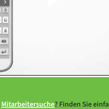
f
Mitarbeitersuche
? Finden Sie einf