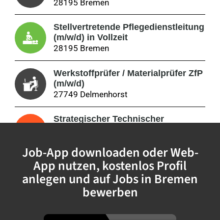
28195 Bremen
Stellvertretende Pflegedienstleitung
(m/w/d) in Vollzeit
28195 Bremen
Werkstoffprüfer / Materialprüfer ZfP
(m/w/d)
27749 Delmenhorst
Strategischer Technischer
Einkäufer (m/w/d)
28195 Bremen
Job-App downloaden oder Web-
App nutzen, kostenlos Profil
Bauleiter / Technischer Mitarbeiter
(m/w/d) in Vollzeit für
anlegen und auf Jobs in Bremen
Instandhaltungs-, Umbau- und
bewerben
Sanierungsmaßnahmen in unserem
eigenen Immobilienbestand
28329 Bremen