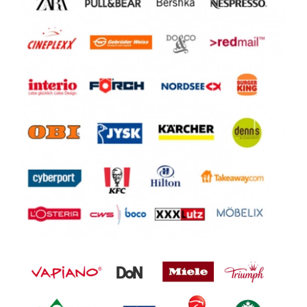
er als Servicemonteur (m/w/d)
28865 Lilienthal
Servicetechniker (m/w/d)
28195 Bremen
Maschineneinrichter (m/w/d)
28195 Bremen
Maschinen- und Anlagenführer
(m/w/d)
28195 Bremen
Vertriebsmitarbeiter im Außendienst
(m/w/d) - Region Bremen /
Bremerhaven
Breitenweg, 28 Bremen