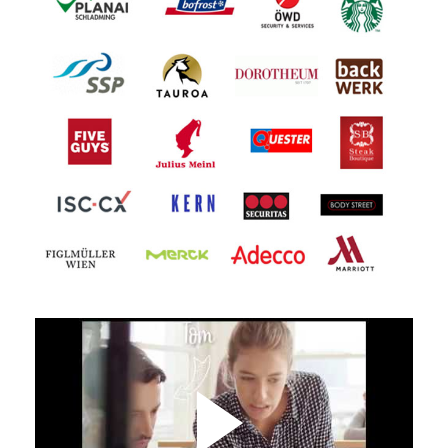
Haustechniker / Elektriker (m/w/d)
Neuenlander Straße 111, 28201 Bremen
Vertriebsmitarbeiter im Außendienst
(m/w/d)
Am Wall, 28195 Bremen
Abiturientenprogramm zum
Handelsfachwirt (m/w/d) (3-in-1)
Neuenlander Straße 111, 28201 Bremen
Mechatroniker (m/w/d)
28195 Bremen