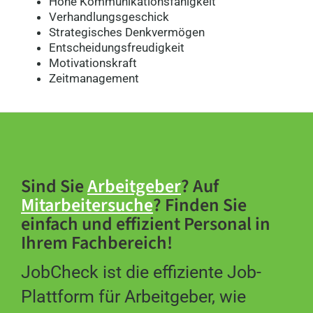
Hohe Kommunikationsfähigkeit
Verhandlungsgeschick
Strategisches Denkvermögen
Entscheidungsfreudigkeit
Motivationskraft
Zeitmanagement
Sind Sie
Arbeitgeber
? Auf
Mitarbeitersuche
? Finden Sie
einfach und effizient Personal in
Ihrem Fachbereich!
JobCheck ist die effiziente Job-
Plattform für Arbeitgeber, wie