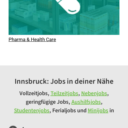
Pharma & Health Care
Innsbruck: Jobs in deiner Nähe
Vollzeitjobs,
Teilzeitjobs
,
Nebenjobs
,
geringfügige Jobs,
Aushilfsjobs
,
Studentenjobs
, Ferialjobs und
Minijobs
in