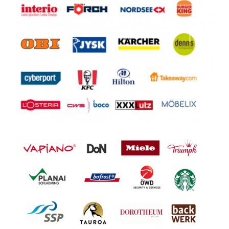
(w/m/d) 6142 Mieders
6142 Mieders
Teilzeit Verkaufsberater*in Filiale
(w/m/d) 6026 Innsbruck (20 Wst.)
6026 Innsbruck
Lenker*in (w/m/d) Post Wertlogistik
GmbH - Stützpunkt Vomp
6134 Vomp
Samstagszusteller*in (w/m/d) 6401
Inzing (8Std.)
6401 Inzing
Mitarbeiter*in (w/m/d) Disposition
Hofmanagement 6134 Vomp
6134 Vomp