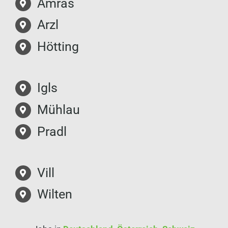
Amras
Arzl
Hötting
Igls
Mühlau
Pradl
Vill
Wilten