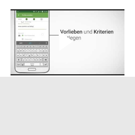
Lehre Brief- und Paketlogistik
Schwerpunkt Distribution (w/m/d)
6401 Inzing
6401 Inzing
Techniker*in (w/m/d)
Instandhaltungs- & Servicetechnik
Logistikzentrum 6134 Vomp
6134 Vomp
Ausbildung LKW-Fahrer*in (w/m/d)
für Quereinsteiger*innen 6134
Vomp
6134 Vomp
Vollzeit C-Lenker (w/m/d) WAB -
innerbetrieblicher Transport
Logistikzentrum 6134 Vomp
6134 Vomp