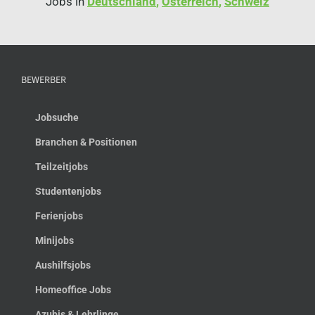
Jobs in
Deutschland
,
Österreich
,
Schweiz
BEWERBER
Jobsuche
Branchen & Positionen
Teilzeitjobs
Studentenjobs
Ferienjobs
Minijobs
Aushilfsjobs
Homeoffice Jobs
Azubis & Lehrlinge