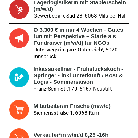
LagerlogistikerIn mit Staplerschein
(m/w/d)
Gewerbepark Süd 23, 6068 Mils bei Hall
Ø 3.300 € in nur 4 Wochen - Gutes
tun mit Perspektive – Starte als
Fundraiser (m/w/d) für NGOs
Unterwegs in ganz Österreich!, 6020
Innsbruck
Inkassokellner - Frühstückskoch -
Springer - inkl Unterkunft / Kost &
Logis - Sommersaison
Franz-Senn Str.170, 6167 Neustift
Mitarbeiter/in Frische (m/w/d)
Siemensstraße 1, 6063 Rum
Verkäufer*in w/m/d 8,25 -16h