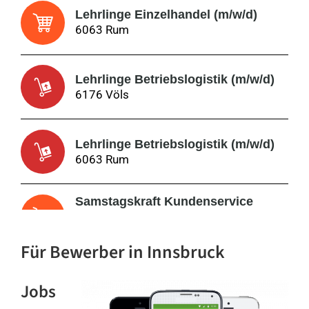
Lehrlinge Einzelhandel (m/w/d)
6063 Rum
Lehrlinge Betriebslogistik (m/w/d)
6176 Völs
Lehrlinge Betriebslogistik (m/w/d)
6063 Rum
Samstagskraft Kundenservice
(m/w/d)
Siemensstraße 1, 6063 Rum
Für Bewerber
in Innsbruck
Paketzusteller*in (w/m/d) 6134
Vomp
Jobs
6134 Vomp