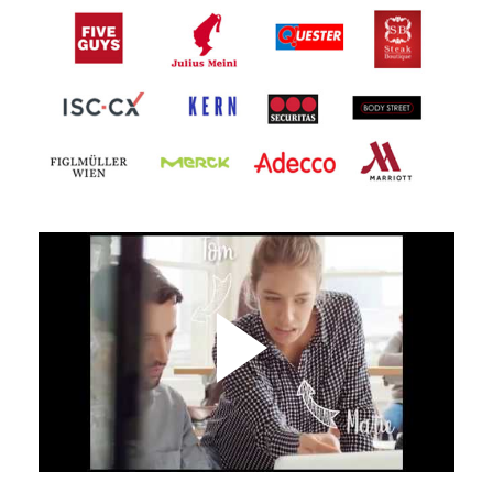
Zusteller*in (w/m/d) 6142 Mieders
6142 Mieders
Zusteller*in (w/m/d) 6030 Innsbruck
6030 Innsbruck
Lehre Einzelhandelskauffrau*mann
(w/m/d) 6112 Wattens
6112 Wattens
LKW-Fahrer*in (w/m/d) 6134 Vomp
6134 Vomp
Stellvertretende Teamleitung
(w/m/d) Logistikzentrum Tirol 6134
Vomp
6134 Vomp