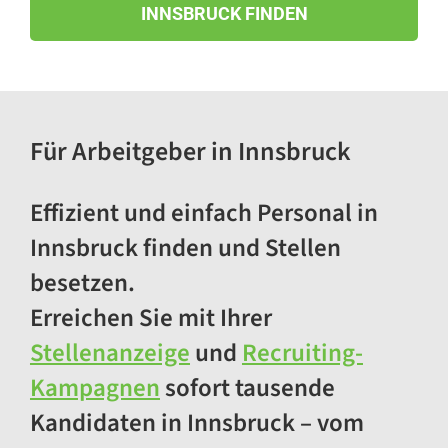
Maria-Theresien-Straße, 6020 Innsbruck
INNSBRUCK FINDEN
Sales Advisor (m/w/d) - Innsbruck
Kaufhaus Tyrol (30-35
Wochenstunden)
Maria-Theresien-Straße 31, 6020
Für Arbeitgeber in Innsbruck
Innsbruck
Teilzeit Zusteller*in (w/m/d) 6060
Effizient und einfach Personal in
Hall (20 Wst.)
6060 Hall in Tirol
Innsbruck finden und Stellen
besetzen.
Standortleiter*in (w/m/d) 6060 Hall i.
Tirol
Erreichen Sie mit Ihrer
6060 Hall in Tirol
Stellenanzeige
und
Recruiting-
Teilzeit Zusteller*in (w/m/d) 6020
Kampagnen
sofort tausende
Innsbruck (20 Wst.)
Kandidaten in Innsbruck – vom
6020 Innsbruck