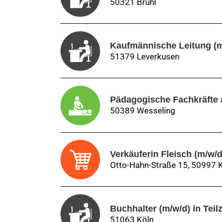
50321 Brühl
Kaufmännische Leitung (m
51379 Leverkusen
Pädagogische Fachkräfte 
50389 Wesseling
Verkäuferin Fleisch (m/w/d
Otto-Hahn-Straße 15, 50997 
Buchhalter (m/w/d) in Teil
51063 Köln