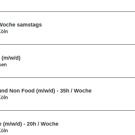
/ Woche samstags
Köln
 (m/w/d)
sen
und Non Food (m/w/d) - 35h / Woche
Köln
e (m/w/d) - 20h / Woche
Köln