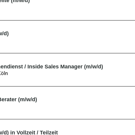
lte (m/w/d)
w/d)
nendienst / Inside Sales Manager (m/w/d)
Köln
erater (m/w/d)
) in Vollzeit / Teilzeit