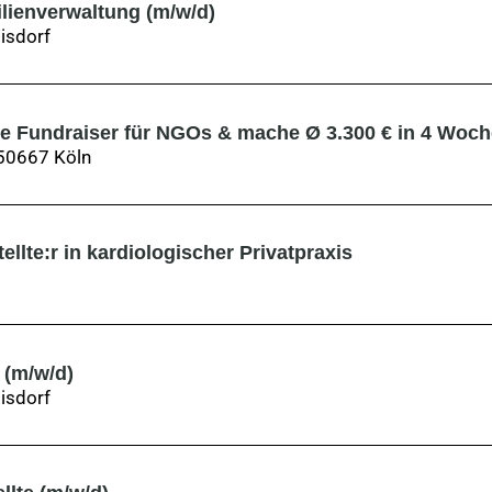
ilienverwaltung (m/w/d)
isdorf
e Fundraiser für NGOs & mache Ø 3.300 € in 4 Woch
 50667 Köln
llte:r in kardiologischer Privatpraxis
 (m/w/d)
isdorf