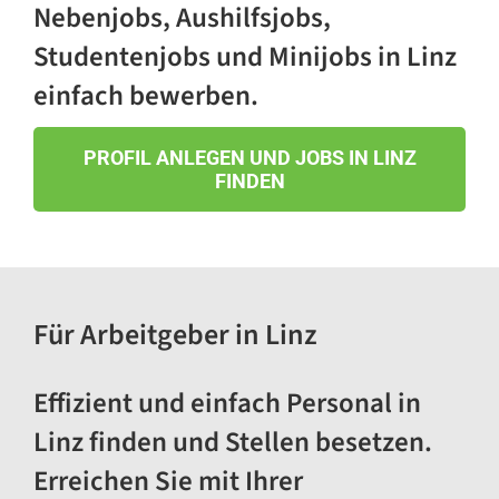
Nebenjobs, Aushilfsjobs,
Küchen (m/w/d)
4600 Wels
Studentenjobs und Minijobs in Linz
einfach bewerben.
Filialleitung (m/w/d)
4020 Linz
PROFIL ANLEGEN UND JOBS IN LINZ
FINDEN
Lehre im Lebensmitteleinzelhandel
(m/w/d)
Landstraße 111, 4020 Linz
RegalbetreuerIn gesucht – flexibel,
Für Arbeitgeber in Linz
geringfügig bis Teilzeit
4020 Linz
Effizient und einfach Personal in
Teamleitung Customer Service
Linz finden und Stellen besetzen.
(m/w/d) - Führungskraft
Kundendienst
Erreichen Sie mit Ihrer
4063 Hörsching