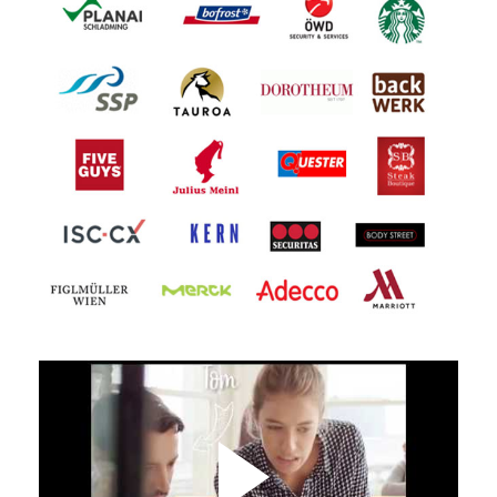
(m/w/d)
4600 Wels
Mitarbeiter Pharmaproduktion in
Wels (m/w/d)
4600 Wels
Schlosser:in für Enns - Vollzeit
(m/w/d)
4470 Enns
Schichtführer:in (m/w/d)
4470 Enns
Elektriker:in für Enns - Vollzeit
(m/w/d)
4470 Enns
Mitarbeiter:in in der Logistik