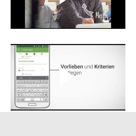
(m/w/d)
4481 Asten
Mitarbeiter:in für die Produktion in
Enns - Vollzeit (m/w/d)
4470 Enns
Zerspanungstechniker:In (m/w/d)
4470 Enns
Mechatroniker:in für Rosenbauer
International AG in Leonding
(m/w/d)
4060 Leonding
Maschinenbautechniker:in für
Raum Enns - Vollzeit (m/w/d)
Wirtschaftspark Straße , 4482
Wirtschaftspark Ennsdorf