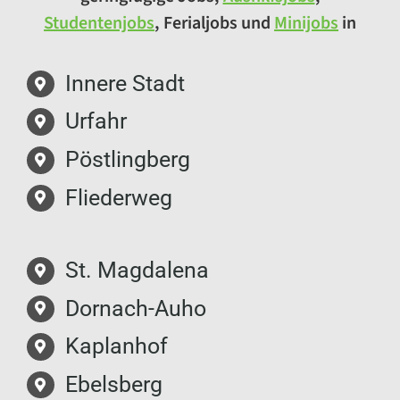
Studentenjobs
, Ferialjobs und
Minijobs
in
Innere Stadt
Urfahr
Pöstlingberg
Fliederweg
St. Magdalena
Dornach-Auho
Kaplanhof
Ebelsberg