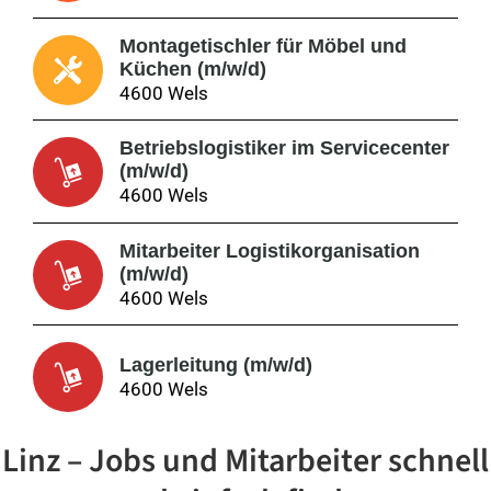
Montagetischler für Möbel und
Küchen (m/w/d)
4600 Wels
Betriebslogistiker im Servicecenter
(m/w/d)
4600 Wels
Mitarbeiter Logistikorganisation
(m/w/d)
4600 Wels
Lagerleitung (m/w/d)
4600 Wels
Linz – Jobs und Mitarbeiter schnell
SEA Manager (m/w/d)