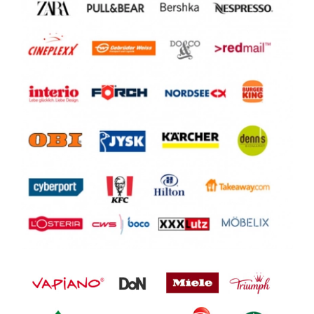
4614 Marchtrenk
Schweißer in Leonding Vollzeit
(m/w/d)
4060 Leonding
Mitarbeiter:in Backoffice und
Kundenservice Linz (m/w/d)
4020 Linz
Reinigungskraft in Linz Teilzeit 19
Stunden (m/w/d)
4020 Linz
Monteur in der Arbeitsvorbereitung
Leonding Vollzeit (m/w/d)
4060 Leonding
Disponent:in Vollzeit in Wels