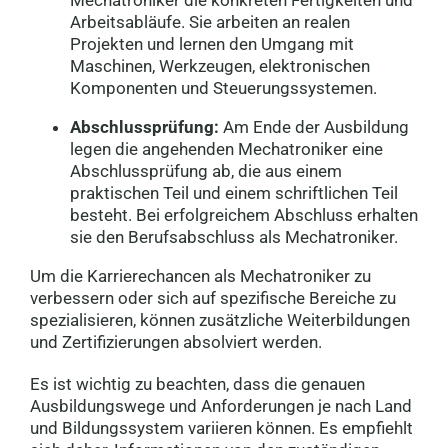
Arbeitsabläufe. Sie arbeiten an realen
Mechatroniker (m/w/d)
Projekten und lernen den Umgang mit
30100 Braunschweig
Maschinen, Werkzeugen, elektronischen
Komponenten und Steuerungssystemen.
Abschlussprüfung:
Am Ende der Ausbildung
Mechatroniker (m/w/d)
legen die angehenden Mechatroniker eine
44787 Bochum
Abschlussprüfung ab, die aus einem
praktischen Teil und einem schriftlichen Teil
besteht. Bei erfolgreichem Abschluss erhalten
Mechatroniker (m/w/d)
sie den Berufsabschluss als Mechatroniker.
34117 Kassel
Um die Karrierechancen als Mechatroniker zu
verbessern oder sich auf spezifische Bereiche zu
spezialisieren, können zusätzliche Weiterbildungen
Mechatroniker (m/w/d)
und Zertifizierungen absolviert werden.
76131 Karlsruhe
Es ist wichtig zu beachten, dass die genauen
Ausbildungswege und Anforderungen je nach Land
und Bildungssystem variieren können. Es empfiehlt