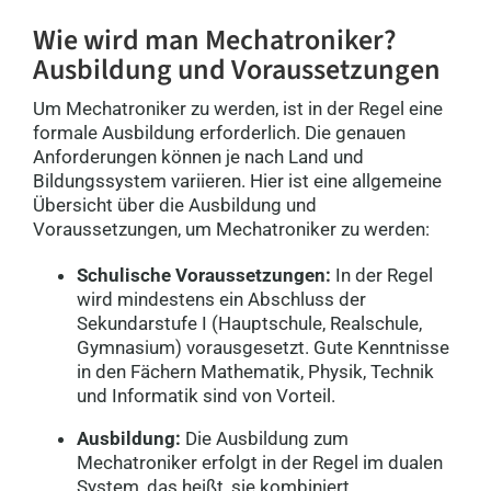
Mechatroniker (m/w/d)
60311 Frankfurt (am Main)
Wie wird man Mechatroniker?
Ausbildung und Voraussetzungen
Mechatroniker (m/w/d)
Um Mechatroniker zu werden, ist in der Regel eine
80331 München
formale Ausbildung erforderlich. Die genauen
Anforderungen können je nach Land und
Bildungssystem variieren. Hier ist eine allgemeine
Übersicht über die Ausbildung und
Mechatroniker (m/w/d)
Voraussetzungen, um Mechatroniker zu werden:
70173 Stuttgart
Schulische Voraussetzungen:
In der Regel
wird mindestens ein Abschluss der
Mechatroniker (m/w/d)
Sekundarstufe I (Hauptschule, Realschule,
86150 Augsburg
Gymnasium) vorausgesetzt. Gute Kenntnisse
in den Fächern Mathematik, Physik, Technik
und Informatik sind von Vorteil.
Mechatroniker (m/w/d)
90402 Nürnberg
Ausbildung:
Die Ausbildung zum
Mechatroniker erfolgt in der Regel im dualen
System, das heißt, sie kombiniert