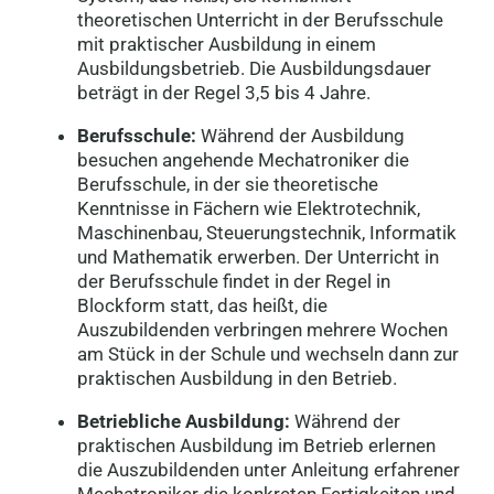
theoretischen Unterricht in der Berufsschule
Mechatroniker (m/w/d)
mit praktischer Ausbildung in einem
23552 Lübeck
Ausbildungsbetrieb. Die Ausbildungsdauer
beträgt in der Regel 3,5 bis 4 Jahre.
Mechatroniker (m/w/d)
Berufsschule:
Während der Ausbildung
20095 Hamburg
besuchen angehende Mechatroniker die
Berufsschule, in der sie theoretische
Kenntnisse in Fächern wie Elektrotechnik,
Mechatroniker (m/w/d)
Maschinenbau, Steuerungstechnik, Informatik
10115 Berlin
und Mathematik erwerben. Der Unterricht in
der Berufsschule findet in der Regel in
Blockform statt, das heißt, die
Auszubildenden verbringen mehrere Wochen
Mechatroniker (m/w/d)
am Stück in der Schule und wechseln dann zur
74072 Heilbronn
praktischen Ausbildung in den Betrieb.
Betriebliche Ausbildung:
Während der
Mechatroniker (m/w/d)
praktischen Ausbildung im Betrieb erlernen
24103 Kiel
die Auszubildenden unter Anleitung erfahrener
Mechatroniker die konkreten Fertigkeiten und