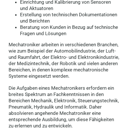
Einrichtung und Kalibrierung von Sensoren
8570 Voitsberg
und Aktuatoren
Erstellung von technischen Dokumentationen
Mechatroniker:in bei Plasser &
und Berichten
Theurer (m/w/d)
Beratung von Kunden in Bezug auf technische
4020 Linz
Fragen und Lösungen
Mechatroniker arbeiten in verschiedenen Branchen,
Mechatroniker (m/w/d)
wie zum Beispiel der Automobilindustrie, der Luft-
28195 Bremen
und Raumfahrt, der Elektro- und Elektronikindustrie,
der Medizintechnik, der Robotik und vielen anderen
Bereichen, in denen komplexe mechatronische
Mechatroniker (m/w/d)
Systeme eingesetzt werden.
55131 Mainz
Die Aufgaben eines Mechatronikers erfordern ein
breites Spektrum an Fachkenntnissen in den
Bereichen Mechanik, Elektronik, Steuerungstechnik,
Mechatroniker (m/w/d)
Pneumatik, Hydraulik und Informatik. Daher
63450 Hanau
absolvieren angehende Mechatroniker eine
entsprechende Ausbildung, um diese Fähigkeiten
zu erlernen und zu entwickeln.