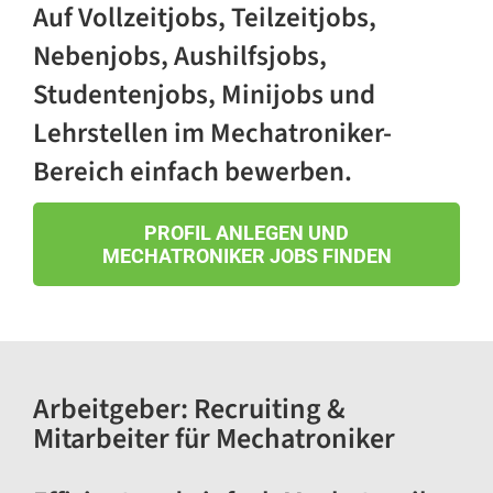
Auf Vollzeitjobs, Teilzeitjobs,
Teilzeit
10115 Berlin
Nebenjobs, Aushilfsjobs,
Studentenjobs, Minijobs und
Elektroniker/Mechatroniker (m/w)
für Inbetriebnahme von CNC-
Lehrstellen im Mechatroniker-
Werkzeugmaschinen
75172 Pforzheim
Bereich einfach bewerben.
Mechatroniker / Servicetechniker /
Elektrofachkraft (m/w/d)
PROFIL ANLEGEN UND
MECHATRONIKER JOBS FINDEN
78554 Aldingen
Industriemechatroniker/in (m/w/d)
52349 Düren
Arbeitgeber:
Recruiting &
Mechatroniker:in Instandhaltung
Mitarbeiter für Mechatroniker
Krems an der Donau (m/w/d)
3500 Krems