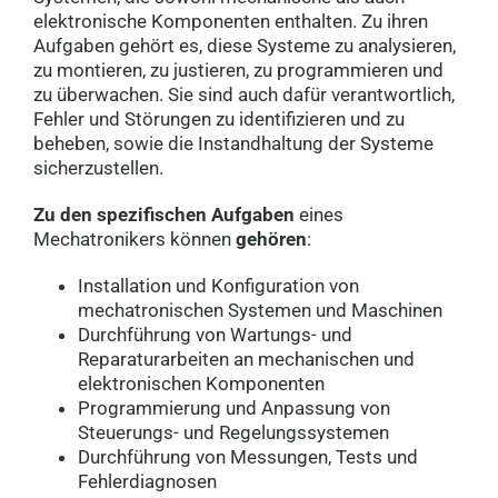
elektronische Komponenten enthalten. Zu ihren
KFZ Mechatroniker (m/w/d) Vollzeit /
Aufgaben gehört es, diese Systeme zu analysieren,
Teilzeit
zu montieren, zu justieren, zu programmieren und
53359 Rheinbach
zu überwachen. Sie sind auch dafür verantwortlich,
Fehler und Störungen zu identifizieren und zu
beheben, sowie die Instandhaltung der Systeme
Mechatroniker (m/w/d)
sicherzustellen.
Mannheim
Zu den spezifischen Aufgaben
eines
Mechatronikers können
gehören
:
Mechatroniker in Linz (m/w/d)
4020 Linz
Installation und Konfiguration von
mechatronischen Systemen und Maschinen
Durchführung von Wartungs- und
Mechatroniker:in Montage In- und
Reparaturarbeiten an mechanischen und
Ausland – Nähe Ried – Vollzeit
elektronischen Komponenten
(m/w/d)
Programmierung und Anpassung von
4911 Tumeltsham
Steuerungs- und Regelungssystemen
Durchführung von Messungen, Tests und
Elektrotechniker oder
Fehlerdiagnosen
Mechatroniker - Voitsberg (m/w/d)