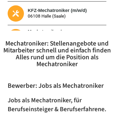
KFZ-Mechatroniker (m/w/d)
06108 Halle (Saale)
Mechatroniker /
Industriemechaniker (w/m/d)
Mechatroniker: Stellenangebote und
89611 Obermarchtal
Mitarbeiter schnell und einfach finden
Elektroniker / Mechatroniker
Alles rund um die Position als
(m/w/d) für Krananlagen und
Mechatroniker
Hebezeuge
22926 Ahrensburg
KFZ-Mechatroniker (m/w/d) -
Bewerber
:
Jobs als Mechatroniker
Schwerpunkt Nutzfahrzeuge inkl.
5.000 Euro Wechselprämie
07545 Gera
Jobs als Mechatroniker, für
Berufseinsteiger & Berufserfahrene.
Elektriker / Elektroniker /
Mechatroniker (m/w/d) Vollzeit oder