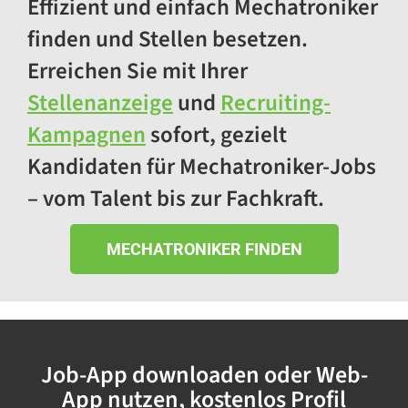
Effizient und einfach Mechatroniker
Mechatroniker -Elektrotechniker -
finden und Stellen besetzen.
Gleisdorf (m/w/d)
8200 Gleisdorf
Erreichen Sie mit Ihrer
Stellenanzeige
und
Recruiting-
KFZ-Mechatroniker/-Mechaniker
(m/w/d)
Kampagnen
sofort, gezielt
13407 Berlin
Kandidaten für Mechatroniker-Jobs
– vom Talent bis zur Fachkraft.
Industriemechatroniker (m/w/d)
13407 Berlin
MECHATRONIKER FINDEN
Mechatroniker (m/w/d)
79098 Freiburg im Breisgau
Mechatroniker für die
Job-App downloaden oder Web-
Instandhaltung in Krems Vollzeit
App nutzen, kostenlos Profil
(m/w/d)