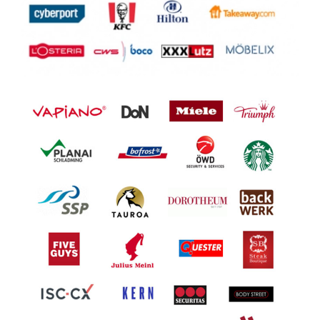
Pädagogische Fachkräfte als
Gruppenleitungen (m/w/d)
50389 Wesseling
MFA / GKP / GKKP / FGKP / FGKKP
für Onkologie (m/w/d) in Teilzeit mit
47% WAZ
40210 Düsseldorf
Medizinischer Technologe (MTA-L)
für rheumatologisches Fachlabor
(w/m/d)
76133 Karlsruhe
Physiotherapeut/-in (m/w/d) –
Minijob / Teilzeit / Vollzeit
Poststraße 2, 35435 Wettenberg
Physiotherapeut/in (m/w/d) Teilzeit