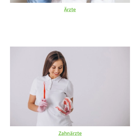
Sozialarbeiter*in /
Ärzte
Heilerziehungspfleger*in /
Heilpädagog*innen (oder vgl.)
(m/w/d)
50678 Köln
Heilerziehungspfleger, Erzieher
oder Pflegefachkraft (m/w/d) als
pädagogische Fachkraft für unser
Wohnheim Teilzeit
27211 Bassum
Springerkraft Kindertagespflege
Teilzeit
50667 Köln
Rechtsanwaltsfachangestellte/r
(m/w/d) / Notarfachangestellte/r
(m/w/d) / Bürokraft (m/w/d)
Zahnärzte
59494 Soest