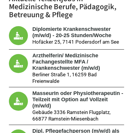
Medizinische Berufe, Pädagogik,
Betreuung & Pflege
Diplomierte Krankenschwester
(m/w/d) - 20-25 Stunden/Woche
Hofäcker 25, 7141 Podersdorf am See
Arzthelferin/ Medizinische
Fachangestellte MFA /
Krankenschwester (m/w/d)
Berliner Straße 1, 16259 Bad
Freienwalde
MasseurIn oder Physiotherapeutin -
Teilzeit mit Option auf Vollzeit
(m/w/d)
Gebäude 3336 Ramstein Flugplatz,
66877 Ramstein-Miesenbach
Dipl. Pflegefachperson (m/w/d) als