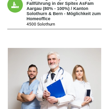
Fallführung in der Spitex AsFam
Aargau (80% - 100%) / Kanton
Solothurn & Bern - Möglichkeit zum
Homeoffice
4500 Solothurn
Medizinische Fachangestellte -
MitarbeiterIn HNO Praxis in Vollzeit,
Teilzeit oder Minijob (MFA,
Medizinstudent)
Eschenheim Landstr. 144, 60322
Frankfurt
Physiotherapeut/in
Fischergasse 16, 91472 Ipsheim
Physiotherapie
Salzstraße 8, 83404 Ainring