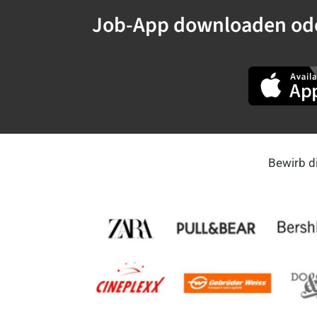
Job-App downloaden oder
FleischerIn - Fleischermei
Griesenhörn 5,, 27404 Elsdorf
Betriebsleiter - Produktion
Griesenhörn 5,, 27404 Elsdorf
Bewirb d
Für Quereinsteiger - Hilfs
Griesenhörn 5,, 27404 Elsdorf
Innendienst/Auftragsbear
Willendorfer Gasse 32, 2700 