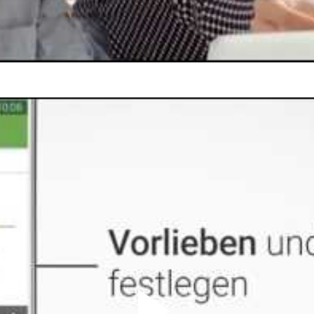
e Accountant
chum
er (m/w/d) – PCB Design & CAD Software
sfeld-Lindabrunn