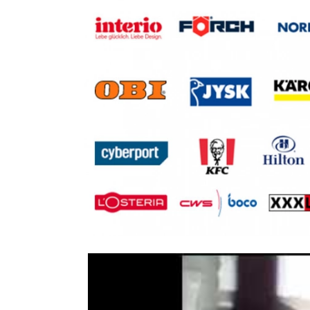
Assistenz der Geschäftsf
Feodor-Lynen-Straße 7, 3062
Bürokauffrau/Bürokaufma
Wullener Feld 14, 58454 Witt
Junior Financial Analyst (m
Schloßhoferstraße 56, 2301 
Buchhalter/-in (m/w/d)
Schmelzer Weg 15, 53844 Tro