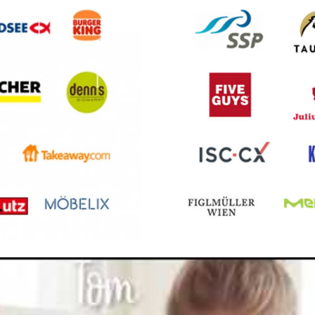
ührung (w/m/d)
5 Hannover-Buchholz-Kleefeld
nn
en
/w/d) - Berater, Flexible Arbeitszeiten Geringfügig, Te
Groß-Enzersdorf
isdorf