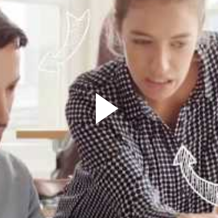
ilienverwaltung (m/w/d)
isdorf
Bedienung - mit Inkasso
45659 Recklinghausen
) 4-Tage-Woche
n
mit gutem Trinkgeld