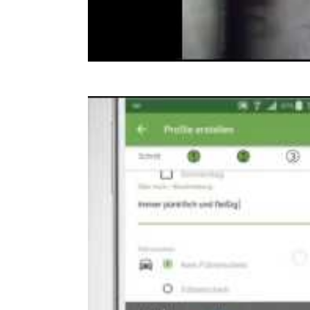
Project Management Offic
Am Umweltpark 7, 44793 Bo
Technical Support Engine
Zieglerstr. 11, 52078 Aachen
Tischler, Montagetischler
Industriegasse 1A, 2551 Enze