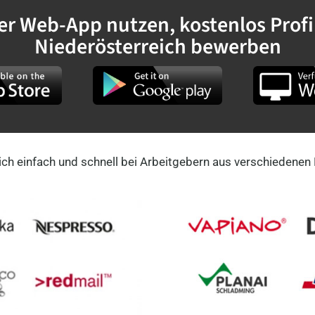
 Web-App nutzen, kostenlos Profil
Niederösterreich bewerben
ster - Metzger (m/w/d)
sleiter - FleischerIn - Fleischermeister - Metzger (m/
ich einfach und schnell bei Arbeitgebern aus verschiedenen
kraft - Mitarbeiter - Schlachthof - Rinderschlachtung 
beitung
Wiener Neustadt