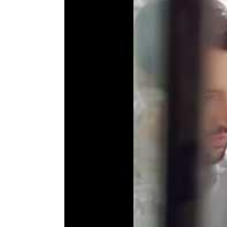
TeamleiterIn in der Immob
Schmelzer Weg 15, 53844 Tro
Servicekraft / KellnerIn / 
Friedrich-Ebert-Straße 219, 
Tischler - Zimmerer (m/w
Postweg 3, 2620 Neunkirche
KellnerIn - Chef de Rang 
Hochstraße 137, 2380 Wien