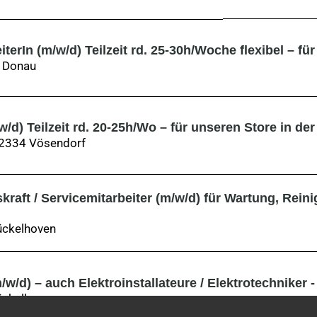
terIn (m/w/d) Teilzeit rd. 25-30h/Woche flexibel – für
r Donau
w/d) Teilzeit rd. 20-25h/Wo – für unseren Store in d
, 2334 Vösendorf
raft / Servicemitarbeiter (m/w/d) für Wartung, Rein
ückelhoven
/w/d) – auch Elektroinstallateure / Elektrotechniker
ückelhoven