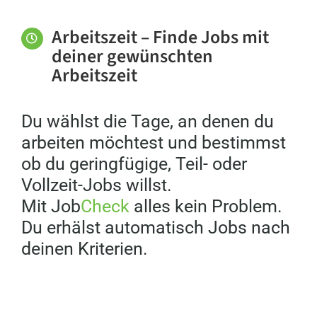
Mercury Engineering, Mercury
House, Dublin /IRL
Arbeitszeit – Finde Jobs mit
Zürich
deiner gewünschten
Arbeitszeit
Swissport International AG
Zürich
Du wählst die Tage, an denen du
Wehrenberg Rechtsanwälte GmbH
arbeiten möchtest und bestimmst
Zürich
ob du geringfügige, Teil- oder
Vollzeit-Jobs willst.
Wincasa AG
Mit Job
Check
alles kein Problem.
Opfikon
Du erhälst automatisch Jobs nach
Augenarztpraxis Dr. Dishy AG,
deinen Kriterien.
Zweigniederlassung
Augenarztpraxis Birmensdorf
Birmensdorf