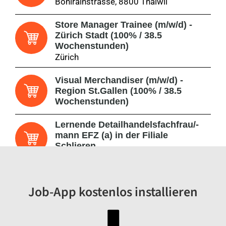
Bönirainstrasse, 8800 Thalwil
Store Manager Trainee (m/w/d) -
Zürich Stadt (100% / 38.5
Wochenstunden)
Zürich
Visual Merchandiser (m/w/d) -
Region St.Gallen (100% / 38.5
Wochenstunden)
Lernende Detailhandelsfachfrau/-
mann EFZ (a) in der Filiale
Schlieren
Brandstrasse 33, 8952 Schlieren
Lernende Detailhandelsfachfrau/-
Job-App kostenlos installieren
mann EFZ (a) in der Filiale Thalwil
Bönirainstrasse 4, 8800 Thalwil