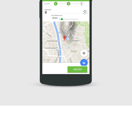
Zürich
Loomis Schweiz AG
Kloten
Schlatter Industries AG
Schlieren
Elsener Klima AG
Adliswil
Kaulquappe AG
Zürich
NKT Photonics Switzerland
Regensdorf