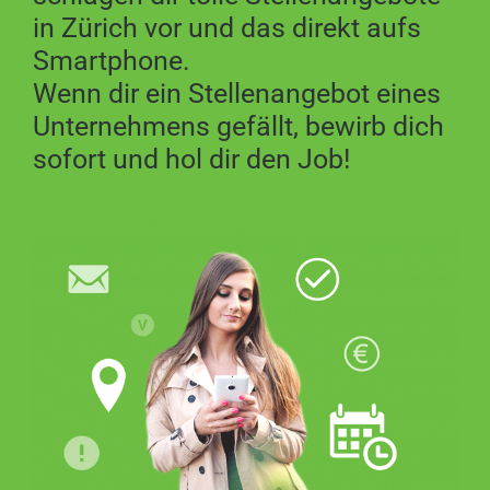
Urdorf
in Zürich vor und das direkt aufs
Smartphone.
Outdoor Media AG
Wenn dir ein Stellenangebot eines
Zürich
Unternehmens gefällt, bewirb dich
sofort und hol dir den Job!
Sika Gesellschaften in der Schweiz
Zürich
Confiserie Honold AG
Küsnacht
beBeeBauprojektmanager
Bassersdorf
ADT INNOVA Architektur und
Planungs AG
Dübendorf