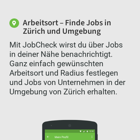
Gnädingers Betriebs AG
Wallisellen
Arbeitsort – Finde Jobs in
Zürich und Umgebung
Ruoss Vögele Partner
Zürich
Mit JobCheck wirst du über Jobs
in deiner Nähe benachrichtigt.
Swiss Care Company
Ganz einfach gewünschten
Zürich
Arbeitsort und Radius festlegen
und Jobs von Unternehmen in der
beBeeMetallbau
Umgebung von Zürich erhalten.
Dübendorf
p4p consulting GmbH
Opfikon
Migros-Genossenschafts-Bund