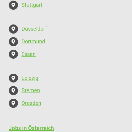
Realstone SA
Stuttgart
Zürich
spusu AG
Düsseldorf
Zürich
Dortmund
Soeder AG
Essen
Zürich
Leipzig
Stroba Naturbaustoffe AG
Lindau
Bremen
Metallbau Dietikon AG
Dresden
Bergdietikon
Jobs in Österreich