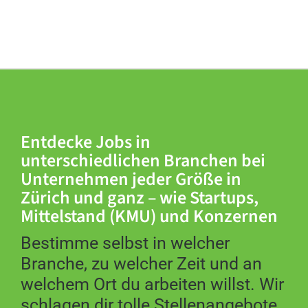
ILS-Zürich
Zürich
VCW Versicherungs-Treuhand AG
Zürich
Principal Vermögensverwaltung AG
Entdecke Jobs in
Zürich
unterschiedlichen Branchen bei
Unternehmen jeder Größe in
Stiftung Switch
Zürich und ganz – wie Startups,
Zürich
Mittelstand (KMU) und Konzernen
Bestimme selbst in welcher
BayTec Solution AG
Volketswil
Branche, zu welcher Zeit und an
welchem Ort du arbeiten willst. Wir
CASINO' ADMIRAL SA
schlagen dir tolle Stellenangebote