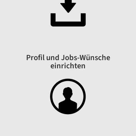
Verkäufer/in (a) 40% in der Filiale
Regensdorf
Im Zentrum 1, 8105 Regensdorf
Verkäufer/in (a) 20% in der Filiale
Dietlikon
Neue Winterthurerstrasse 7, 8305
Dietlikon
Profil und Jobs-Wünsche
einrichten