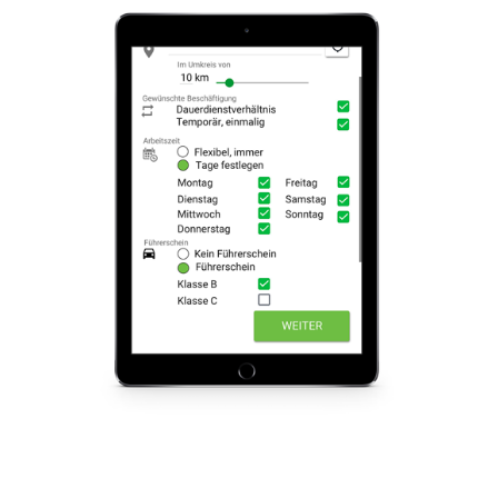
KESB Bezirk Affoltern
Affoltern am Albis
Papyrus Schweiz AG
Thalwil
äsk us AG
Zürich
Bihrer Rechtsanwälte AG
Zürich
Sauter Building Control Schweiz AG
Dübendorf