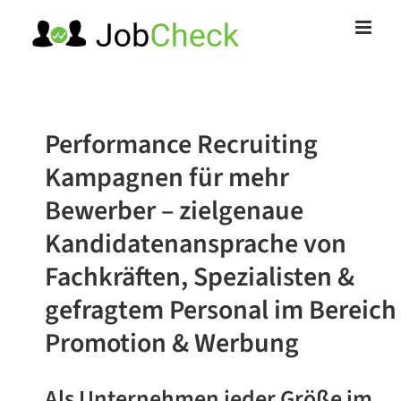
Zum
Inhalt
springen
Performance Recruiting
Kampagnen
für mehr
Bewerber – zielgenaue
Kandidatenansprache von
Fachkräften, Spezialisten &
gefragtem Personal
im Bereich
Promotion & Werbung
Als Unternehmen jeder Größe im