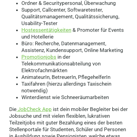
Ordner & Securitypersonal, Überwachung
Support, Callcenter, Softwaretester,
Qualitätsmanagement, Qualitätssicherung,
Usability-Tester
Hostessentätigkeiten
& Promoter für Events
und Hotellerie
Büro: Recherche, Datenmanagement,
Assistenz, Kundensupport, Online Marketing
Promotionjobs
in der
Telekommunikationsabteilung von
Elektrofachmärkten
AnimateurIn, BetreuerIn, PflegehelferIn
Taxifahren (hierzu allerdings Taxischein
notwendig)
Winterdienst wie Schneeräumarbeiten
Die
JobCheck App
ist dein mobiler Begleiter bei der
Jobsuche und mit vielen flexiblen, lukrativen
Teilzeitjobs mit guter Bezahlung eines der besten
Stellenportale für Studenten, Schüler und Personen
in Ausbildung sowie Pensionisten, welche etwas